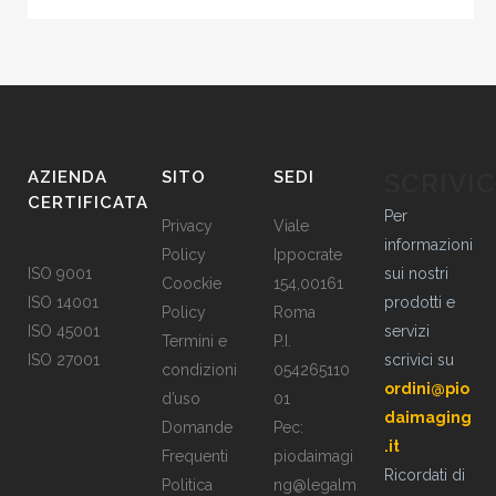
AZIENDA
SITO
SEDI
SCRIVIC
CERTIFICATA
Per
Privacy
Viale
informazioni
Policy
Ippocrate
ISO 9001
sui nostri
Coockie
154,00161
ISO 14001
prodotti e
Policy
Roma
ISO 45001
servizi
Termini e
P.I.
ISO 27001
scrivici su
condizioni
054265110
ordini@pio
d’uso
01
daimaging
Domande
Pec:
.it
Frequenti
piodaimagi
Ricordati di
Politica
ng@legalm