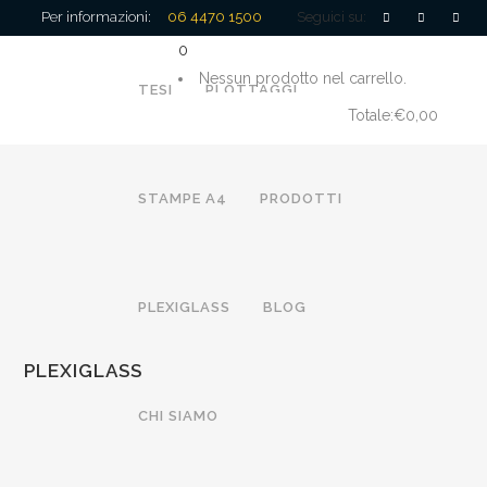
Per informazioni:
06 4470 1500
Seguici su:
0
Nessun prodotto nel carrello.
TESI
PLOTTAGGI
Totale:
€
0,00
CARRELLO
STAMPE A4
PRODOTTI
PLEXIGLASS
BLOG
PLEXIGLASS
CHI SIAMO