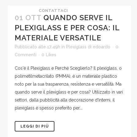
CONTATTACI
01 OTT
QUANDO SERVE IL
PLEXIGLASS E PER COSA: IL
MATERIALE VERSATILE
Pubblicato alle 17:49h
in
Plexiglass
di
edoardo
0
Commenti
0
Likes
Cos'è il Plexiglass e Perché Sceglierlo? Il plexiglass, o
polimetilmetacrilato (PMMA), è un materiale plastico
noto per la sua trasparenza, resistenza e versatilità. Ma
quando serve il plexiglass e per cosa? Utilizzato in vari
settori, dalla pubblicità alla decorazione d'interni, il
plexiglass è spesso preferito per...
LEGGI DI PIÙ